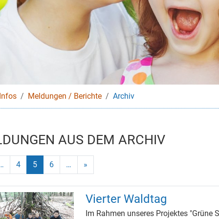
Infos
Meldungen / Berichte
Archiv
DUNGEN AUS DEM ARCHIV
Gehe zu Seite
Aktuelle Seite, Seite
Gehe zu Seite
…
4
5
6
…
»
Vierter Waldtag
Im Rahmen unseres Projektes "Grüne Sc