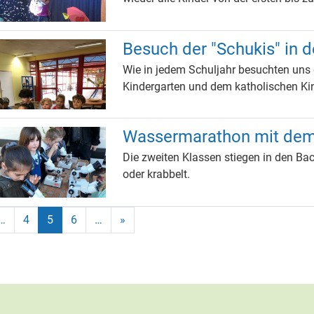
Besuch der "Schukis" in 
Wie in jedem Schuljahr besuchten uns 
Kindergarten und dem katholischen Kin
Wassermarathon mit dem
Die zweiten Klassen stiegen in den B
oder krabbelt.
Gehe zu Seite
Aktuelle Seite, Seite
Gehe zu Seite
…
4
5
6
…
»