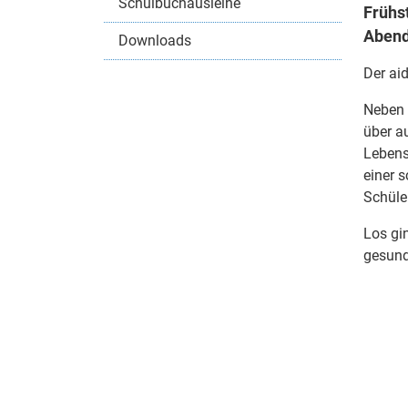
Schulbuchausleihe
Frühst
Abend
Downloads
Der aid
Neben 
über a
Lebens
einer 
Schüle
Los gi
gesund