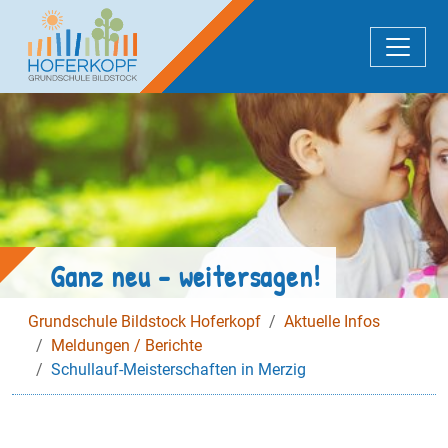
Zum Hauptinhalt springen
Ganz neu - weitersagen!
Grundschule Bildstock Hoferkopf
Aktuelle Infos
Meldungen / Berichte
Schullauf-Meisterschaften in Merzig