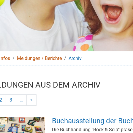
Infos
Meldungen / Berichte
Archiv
DUNGEN AUS DEM ARCHIV
lle Seite, Seite
Gehe zu Seite
Gehe zu Seite
2
3
…
»
Buchausstellung der Buc
Die Buchhandlung "Bock & Seip" präse