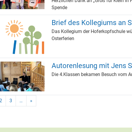
Herzlichen Dank an „Groß für Klein in F
Spende
Brief des Kollegiums an S
Das Kollegium der Hoferkopfschule wü
Osterferien
Autorenlesung mit Jens
Die 4.Klassen bekamen Besuch vom Auto
lle Seite, Seite
Gehe zu Seite
Gehe zu Seite
2
3
…
»