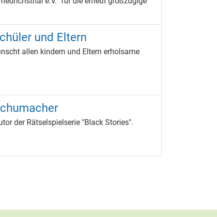
riedrichsthal e.V.“ für die erneut großzügige
chüler und Eltern
nscht allen kindern und Eltern erholsame
 Schumacher
r der Rätselspielserie "Black Stories".